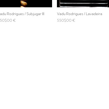
Visualização rápida
Visualização rápida
adu Rodrigues / Subjugar III
Vadu Rodrigues / Lavadeira
reço
Preço
50$00 €
550$00 €