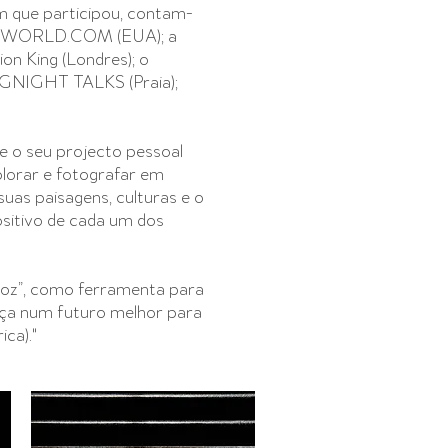
em que participou, contam-
EARWORLD.COM (EUA); a
n King (Londres); o
IGNIGHT TALKS (Praia);
s e o seu projecto pessoal
xplorar e fotografar em
suas paisagens, culturas e o
sitivo de cada um dos
“voz”, como ferramenta para
ça num futuro melhor para
ca)."