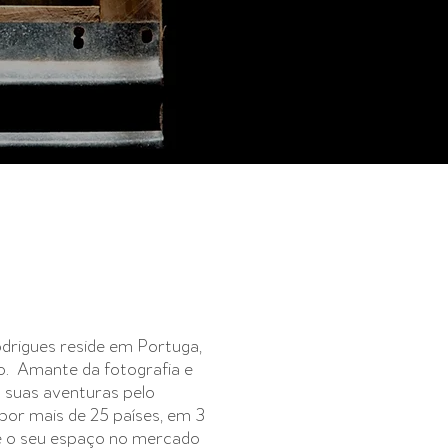
odrigues reside em Portuga,
o. Amante da fotografia e
 suas aventuras pelo
por mais de 25 países, em 3
se o seu espaço no mercado