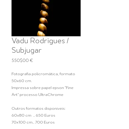
Vadu Rodrigues /
Subjugar
Preço
550$00 €
Fotografia policromática, formato
50x60 cm.
Impressa sobre papel epson “Fine
Art” processo UltraChrome
Outros formatos disponiveis:
60x80 cm ... 650 Euros
70x100 cm... 700 Euros