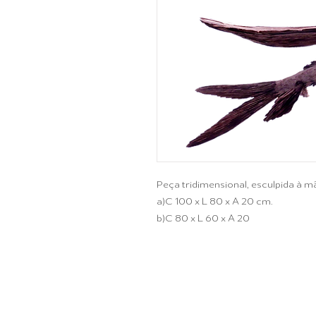
Peça tridimensional, esculpida à 
a)C 100 x L 80 x A 20 cm.
b)C 80 x L 60 x A 20