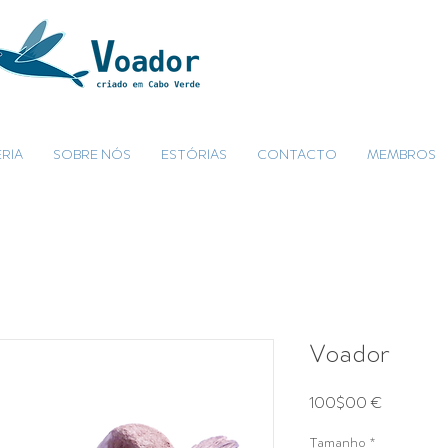
RIA
SOBRE NÓS
ESTÓRIAS
CONTACTO
MEMBROS
Voador
Preço
100$00 €
Tamanho
*