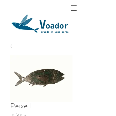
Peixe I
Preço
30$00 €