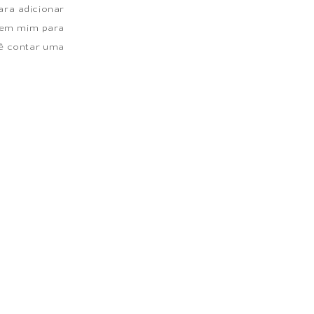
ara adicionar
es em mim para
cê contar uma