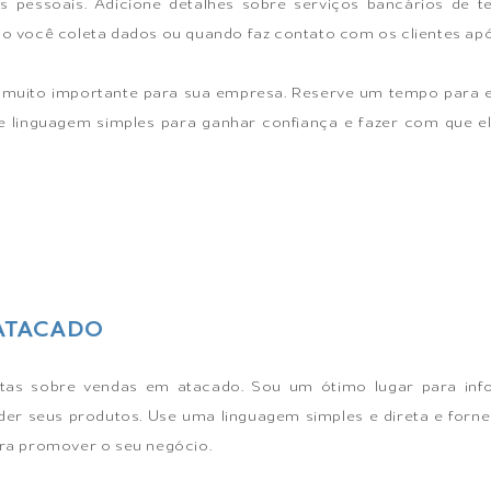
 pessoais. Adicione detalhes sobre serviços bancários de t
o você coleta dados ou quando faz contato com os clientes ap
é muito importante para sua empresa. Reserve um tempo para
Use linguagem simples para ganhar confiança e fazer com que e
ATACADO
tas sobre vendas em atacado. Sou um ótimo lugar para inf
der seus produtos. Use uma linguagem simples e direta e for
ara promover o seu negócio.