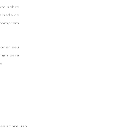
xto sobre
alhada de
s comprem
ionar seu
m mim para
a.
tes sobre uso