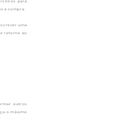
erceiros para
ós a compra.
 escrever uma
le retorne ao
ormar outros
neça o máximo