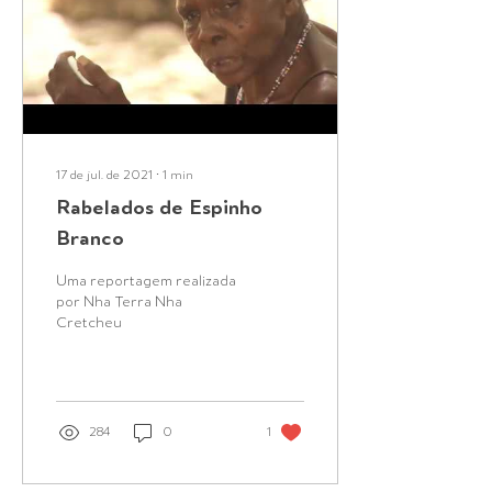
17 de jul. de 2021
∙
1
min
Rabelados de Espinho
Branco
Uma reportagem realizada
por Nha Terra Nha
Cretcheu
284
0
1