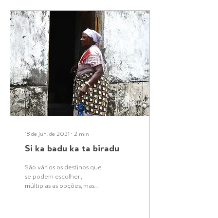
18 de jun. de 2021
∙
2
min
Si ka badu ka ta biradu
São vários os destinos que
se podem escolher,
múltiplas as opções, mas
quando uma cultura se
infiltra por debaixo da pele,
ao partir, o...