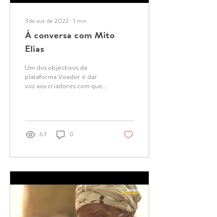
3 de out. de 2022
∙
1
min
Á conversa com Mito
Elías
Um dos objectivos da
plataforma Voador é dar
voz aos criadores com quem
estabelecemos relações. E
dar voz, na nossa opinião,
significa...
63
0