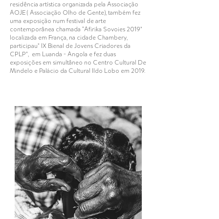
residência artística organizada pela Associação
AOJE ( Associação Olho de Gente), também fez
uma exposição num festival de arte
contemporânea chamada “Afirika Sovoies 2019”
localizada em França, na cidade Chambery,
participau” IX Bienal de Jovens Criadores da
CPLP”, em Luanda - Angola e fez duas
exposições em simultâneo no Centro Cultural De
Mindelo e Palácio da Cultural Ildo Lobo em 2019.