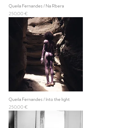
Queila Fernandes / Na Rbera
Prix
250,00 €
Queila Fernandes / Into the light
Prix
250,00 €