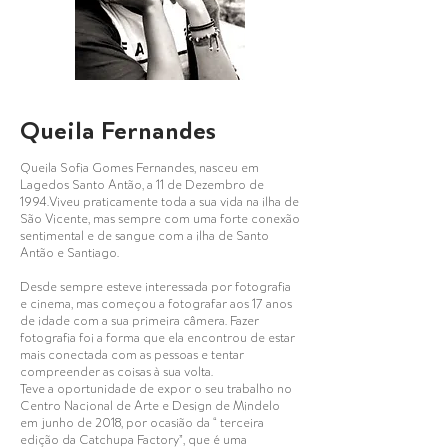
Queila Fernandes
Queila Sofia Gomes Fernandes, nasceu em
Lagedos Santo Antão, a 11 de Dezembro de
1994.Viveu praticamente toda a sua vida na ilha de
São Vicente, mas sempre com uma forte conexão
sentimental e de sangue com a ilha de Santo
Antão e Santiago.
Desde sempre esteve interessada por fotografia
e cinema, mas começou a fotografar aos 17 anos
de idade com a sua primeira câmera. Fazer
fotografia foi a forma que ela encontrou de estar
mais conectada com as pessoas e tentar
compreender as coisas à sua volta.
Teve a oportunidade de expor o seu trabalho no
Centro Nacional de Arte e Design de Mindelo
em junho de 2018, por ocasião da “ terceira
edição da Catchupa Factory”, que é uma