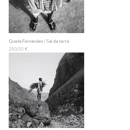
Queila Fernandes / Sal da terra
Prix
250,00 €